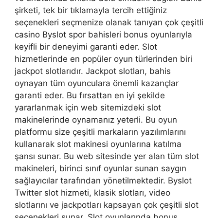
şirketi, tek bir tıklamayla tercih ettiğiniz
seçenekleri seçmenize olanak tanıyan çok çeşitli
casino Byslot spor bahisleri bonus oyunlarıyla
keyifli bir deneyimi garanti eder. Slot
hizmetlerinde en popüler oyun türlerinden biri
jackpot slotlarıdır. Jackpot slotları, bahis
oynayan tüm oyunculara önemli kazançlar
garanti eder. Bu fırsattan en iyi şekilde
yararlanmak için web sitemizdeki slot
makinelerinde oynamanız yeterli. Bu oyun
platformu size çeşitli markaların yazılımlarını
kullanarak slot makinesi oyunlarına katılma
şansı sunar. Bu web sitesinde yer alan tüm slot
makineleri, birinci sınıf oyunlar sunan saygın
sağlayıcılar tarafından yönetilmektedir. Byslot
Twitter slot hizmeti, klasik slotları, video
slotlarını ve jackpotları kapsayan çok çeşitli slot
seçenekleri sunar. Slot oyunlarında bonus