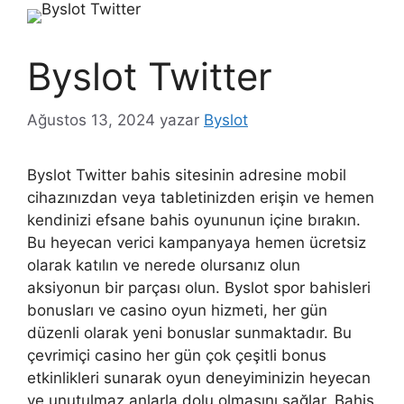
Byslot Twitter
Ağustos 13, 2024
yazar
Byslot
Byslot Twitter bahis sitesinin adresine mobil
cihazınızdan veya tabletinizden erişin ve hemen
kendinizi efsane bahis oyununun içine bırakın.
Bu heyecan verici kampanyaya hemen ücretsiz
olarak katılın ve nerede olursanız olun
aksiyonun bir parçası olun. Byslot spor bahisleri
bonusları ve casino oyun hizmeti, her gün
düzenli olarak yeni bonuslar sunmaktadır. Bu
çevrimiçi casino her gün çok çeşitli bonus
etkinlikleri sunarak oyun deneyiminizin heyecan
ve unutulmaz anlarla dolu olmasını sağlar. Bahis