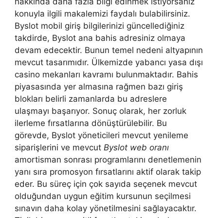
hakkında daha fazla bilgi edinmek istiyorsanız
konuyla ilgili makalemizi faydalı bulabilirsiniz.
Byslot mobil giriş bilgilerinizi güncellediğiniz
takdirde, Byslot ana bahis adresiniz olmaya
devam edecektir. Bunun temel nedeni altyapının
mevcut tasarımıdır. Ülkemizde yabancı yasa dışı
casino mekanları kavramı bulunmaktadır. Bahis
piyasasında yer almasına rağmen bazı giriş
blokları belirli zamanlarda bu adreslere
ulaşmayı başarıyor. Sonuç olarak, her zorluk
ilerleme fırsatlarına dönüştürülebilir. Bu
görevde, Byslot yöneticileri mevcut yenileme
siparişlerini ve mevcut
Byslot web oranı
amortisman sonrası programlarını denetlemenin
yanı sıra promosyon fırsatlarını aktif olarak takip
eder. Bu süreç için çok sayıda seçenek mevcut
olduğundan uygun eğitim kursunun seçilmesi
sınavın daha kolay yönetilmesini sağlayacaktır.