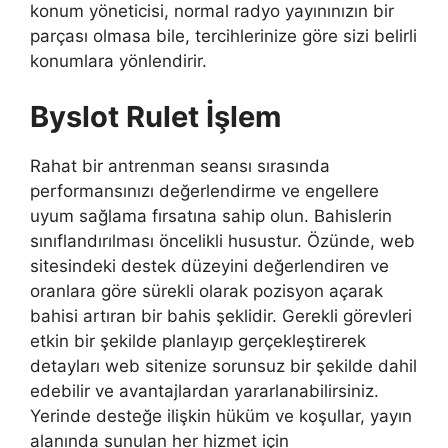
konum yöneticisi, normal radyo yayınınızın bir
parçası olmasa bile, tercihlerinize göre sizi belirli
konumlara yönlendirir.
Byslot Rulet İşlem
Rahat bir antrenman seansı sırasında
performansınızı değerlendirme ve engellere
uyum sağlama fırsatına sahip olun. Bahislerin
sınıflandırılması öncelikli husustur. Özünde, web
sitesindeki destek düzeyini değerlendiren ve
oranlara göre sürekli olarak pozisyon açarak
bahisi artıran bir bahis şeklidir. Gerekli görevleri
etkin bir şekilde planlayıp gerçekleştirerek
detayları web sitenize sorunsuz bir şekilde dahil
edebilir ve avantajlardan yararlanabilirsiniz.
Yerinde desteğe ilişkin hüküm ve koşullar, yayın
alanında sunulan her hizmet için