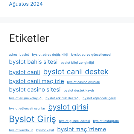
Ağustos 2024
Etiketler
adresi byslot
byslot adres değişikliği
byslot adres güncellemesi
byslot bahis sitesi
byslot bilgi zenginliği
byslot canli destek
byslot canli
byslot canli maç izle
byslot casino oyunları
byslot casino sitesi
byslot destek kaydı
byslot erişim kolaylığı
byslot etkinlik desteği
byslot eğlenceli i̇çerik
byslot girisi
byslot eğlenceli oyunlar
Byslot Giriş
byslot güncel adresi
byslot instagram
byslot maç i̇zleme
byslot kaydolun
byslot kayit