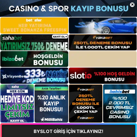
×
BYSLOT GİRİŞ İÇİN TIKLAYINIZ!