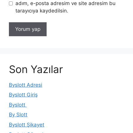
adım, e-posta adresim ve site adresim bu
tarayıcıya kaydedilsin.
Son Yazılar
Byslott Adresi
Byslott Giriş
Byslott
By Slott
Byslott Şikayet