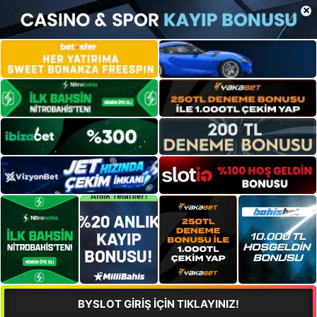
×
BYSLOT GİRİŞ İÇİN TIKLAYINIZ!