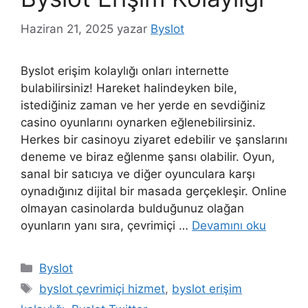
Haziran 21, 2025
yazar
Byslot
Byslot erişim kolaylığı onları internette
bulabilirsiniz! Hareket halindeyken bile,
istediğiniz zaman ve her yerde en sevdiğiniz
casino oyunlarını oynarken eğlenebilirsiniz.
Herkes bir casinoyu ziyaret edebilir ve şanslarını
deneme ve biraz eğlenme şansı olabilir. Oyun,
sanal bir satıcıya ve diğer oyunculara karşı
oynadığınız dijital bir masada gerçekleşir. Online
olmayan casinolarda bulduğunuz olağan
oyunların yanı sıra, çevrimiçi …
Devamını oku
Kategoriler
Byslot
Etiketler
byslot çevrimiçi hizmet
,
byslot erişim