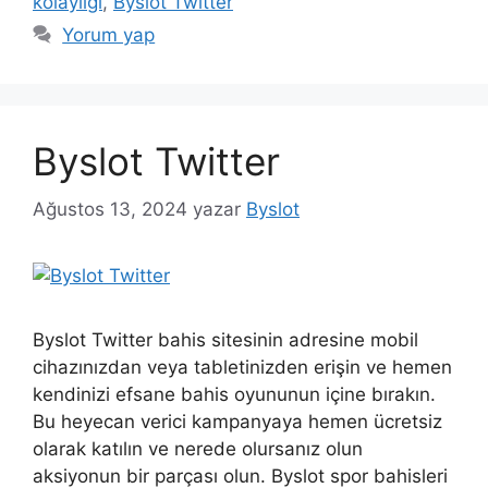
kolaylığı
,
Byslot Twitter
Yorum yap
Byslot Twitter
Ağustos 13, 2024
yazar
Byslot
Byslot Twitter bahis sitesinin adresine mobil
cihazınızdan veya tabletinizden erişin ve hemen
kendinizi efsane bahis oyununun içine bırakın.
Bu heyecan verici kampanyaya hemen ücretsiz
olarak katılın ve nerede olursanız olun
aksiyonun bir parçası olun. Byslot spor bahisleri