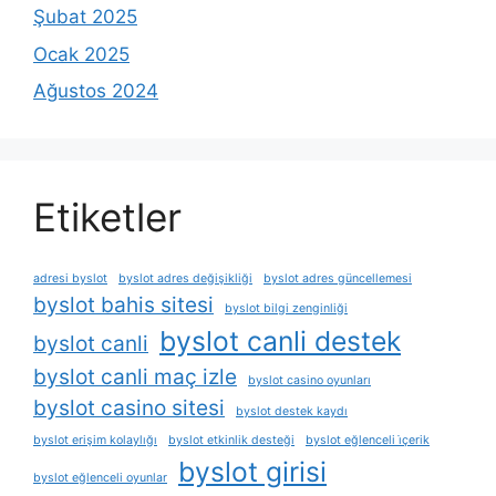
Şubat 2025
Ocak 2025
Ağustos 2024
Etiketler
adresi byslot
byslot adres değişikliği
byslot adres güncellemesi
byslot bahis sitesi
byslot bilgi zenginliği
byslot canli destek
byslot canli
byslot canli maç izle
byslot casino oyunları
byslot casino sitesi
byslot destek kaydı
byslot erişim kolaylığı
byslot etkinlik desteği
byslot eğlenceli i̇çerik
byslot girisi
byslot eğlenceli oyunlar