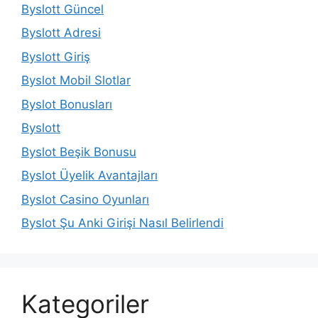
Byslott Güncel
Byslott Adresi
Byslott Giriş
Byslot Mobil Slotlar
Byslot Bonusları
Byslott
Byslot Beşik Bonusu
Byslot Üyelik Avantajları
Byslot Casino Oyunları
Byslot Şu Anki Girişi Nasıl Belirlendi
Kategoriler