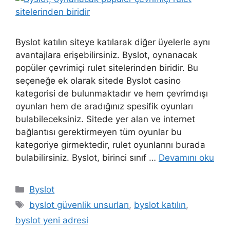
Byslot katılın siteye katılarak diğer üyelerle aynı
avantajlara erişebilirsiniz. Byslot, oynanacak
popüler çevrimiçi rulet sitelerinden biridir. Bu
seçeneğe ek olarak sitede Byslot casino
kategorisi de bulunmaktadır ve hem çevrimdışı
oyunları hem de aradığınız spesifik oyunları
bulabileceksiniz. Sitede yer alan ve internet
bağlantısı gerektirmeyen tüm oyunlar bu
kategoriye girmektedir, rulet oyunlarını burada
bulabilirsiniz. Byslot, birinci sınıf …
Devamını oku
Kategoriler
Byslot
Etiketler
byslot güvenlik unsurları
,
byslot katılın
,
byslot yeni adresi