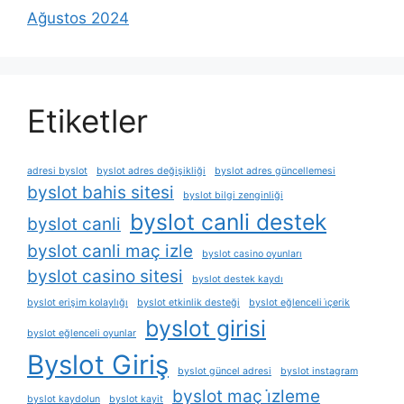
Ağustos 2024
Etiketler
adresi byslot
byslot adres değişikliği
byslot adres güncellemesi
byslot bahis sitesi
byslot bilgi zenginliği
byslot canli destek
byslot canli
byslot canli maç izle
byslot casino oyunları
byslot casino sitesi
byslot destek kaydı
byslot erişim kolaylığı
byslot etkinlik desteği
byslot eğlenceli i̇çerik
byslot girisi
byslot eğlenceli oyunlar
Byslot Giriş
byslot güncel adresi
byslot instagram
byslot maç i̇zleme
byslot kaydolun
byslot kayit