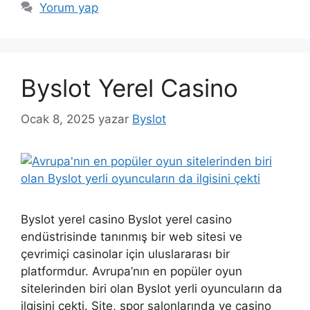
Yorum yap
Byslot Yerel Casino
Ocak 8, 2025
yazar
Byslot
Byslot yerel casino Byslot yerel casino
endüstrisinde tanınmış bir web sitesi ve
çevrimiçi casinolar için uluslararası bir
platformdur. Avrupa’nın en popüler oyun
sitelerinden biri olan Byslot yerli oyuncuların da
ilgisini çekti. Site, spor salonlarında ve casino