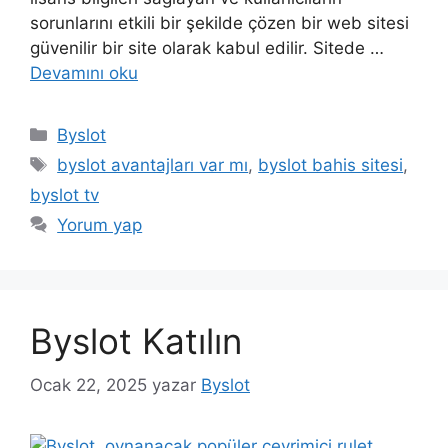
sorunlarını etkili bir şekilde çözen bir web sitesi
güvenilir bir site olarak kabul edilir. Sitede …
Devamını oku
Kategoriler
Byslot
Etiketler
byslot avantajları var mı
,
byslot bahis sitesi
,
byslot tv
Yorum yap
Byslot Katılın
Ocak 22, 2025
yazar
Byslot