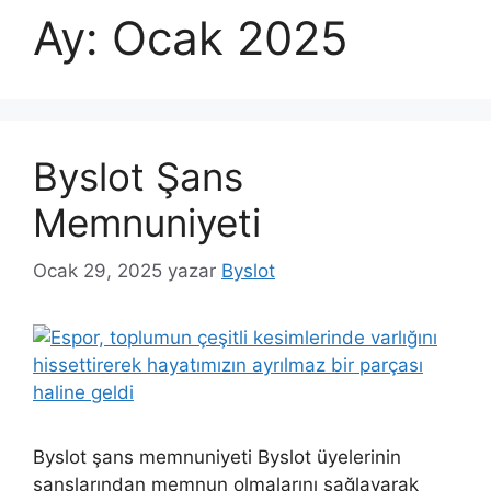
Ay:
Ocak 2025
Byslot Şans
Memnuniyeti
Ocak 29, 2025
yazar
Byslot
Byslot şans memnuniyeti Byslot üyelerinin
şanslarından memnun olmalarını sağlayarak