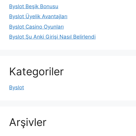
Byslot Beşik Bonusu
Byslot Üyelik Avantajları
Byslot Casino Oyunları
Byslot Şu Anki Girişi Nasıl Belirlendi
Kategoriler
Byslot
Arşivler