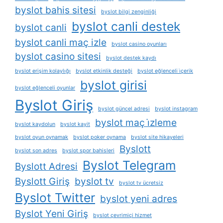
byslot bahis sitesi
byslot bilgi zenginliği
byslot canli destek
byslot canli
byslot canli maç izle
byslot casino oyunları
byslot casino sitesi
byslot destek kaydı
byslot erişim kolaylığı
byslot etkinlik desteği
byslot eğlenceli i̇çerik
byslot girisi
byslot eğlenceli oyunlar
Byslot Giriş
byslot güncel adresi
byslot instagram
byslot maç i̇zleme
byslot kaydolun
byslot kayit
byslot oyun oynamak
byslot poker oynama
byslot site hikayeleri
Byslott
byslot son adres
byslot spor bahisleri
Byslot Telegram
Byslott Adresi
Byslott Giriş
byslot tv
byslot tv ücretsiz
Byslot Twitter
byslot yeni adres
Byslot Yeni Giriş
byslot çevrimiçi hizmet