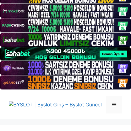
İçeriğe
atla
Menü